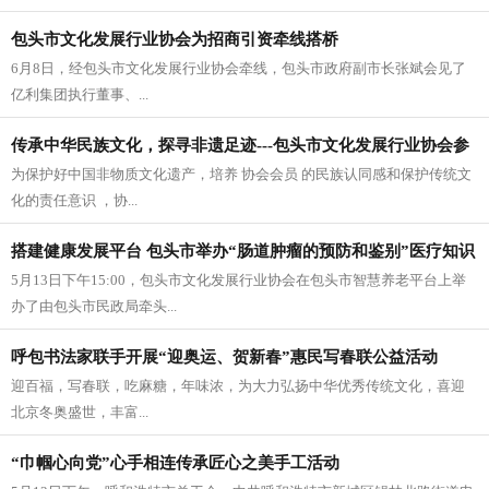
包头市文化发展行业协会为招商引资牵线搭桥
​6月8日，经包头市文化发展行业协会牵线，包头市政府副市长张斌会见了
亿利集团执行董事、...
传承中华民族文化，探寻非遗足迹---包头市文化发展行业协会参
为保护好中国非物质文化遗产，培养 协会会员 的民族认同感和保护传统文
观中央
化的责任意识 ，协...
搭建健康发展平台 包头市举办“肠道肿瘤的预防和鉴别”医疗知识
5月13日下午15:00，包头市文化发展行业协会在包头市智慧养老平台上举
专题
办了由包头市民政局牵头...
呼包书法家联手开展“迎奥运、贺新春”惠民写春联公益活动
迎百福，写春联，吃麻糖，年味浓，为大力弘扬中华优秀传统文化，喜迎
北京冬奥盛世，丰富...
“巾帼心向党”心手相连传承匠心之美手工活动