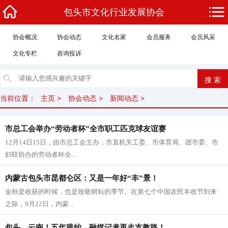
包头市文化行业发展协会
协会概况
协会动态
文化名家
会员服务
会员风采
文化专栏
咨询投诉
当前位置：
主页
>
协会动态
>
新闻动态
>
市总工会举办“劳动者杯”全市职工匹克球友谊赛
12月14日15日，由市总工会主办，市直机关工委、市体育局、团市委、市
妇联协办的劳动者杯全...
内蒙古包头市昆都仑区：又是一年好“丰”景！
金秋是收获的时候，也是致敬耕耘的季节。在第七个中国农民丰收节到来
之际，9月22日，内蒙...
包头→云南！五年践约，融媒记者再走支教路！