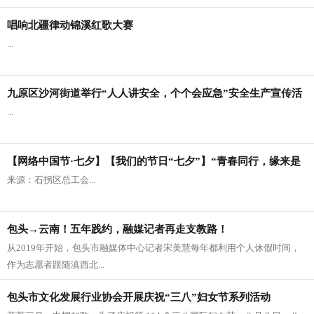
唱响北疆律动锦溪红歌大赛
...
九原区沙河街道举行“人人讲安全，个个会应急”安全生产宣传活
...
动
【网络中国节·七夕】【我们的节日“七夕”】“青春同行，缘来是
​来源：石拐区总工会...
你”
包头→云南！五年践约，融媒记者再走支教路！
从2019年开始，包头市融媒体中心记者宋美慧每年都利用个人休假时间，
作为志愿者跟随滇西北...
包头市文化发展行业协会开展庆祝“三八”妇女节系列活动