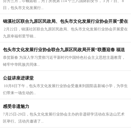
芬芳三月，巾帼如歌，为了庆祝第 114 个三八国际妇女节， 3 月 7 日、 8
日，包头市文化发展行...
锦溪社区联合九原区民政局、包头市文化发展行业协会开展“爱在
​ 2月22日，锦溪社区联合九原区民政局、包头市文化发展行业协会开展爱在
九原
九原幸福邻里节锦...
包头市文化发展行业协会联合九原区民政局开展“联墨迎春 福送
恭贺新春 为深入学习贯彻习近平新时代中国特色社会主义思想主题教育，
万家”
铸牢中华民族共同体...
公益讲座进课堂
​ 10月8日下午，包头市文化发展行业协会受邀来到固阳县新城小学，为学生
们带来一场生动的...
感受非遗魅力
7月25日-29日，包头文化发展行业协会主办的非遗研学活动在东达山艺术
区举行。活动共邀请了...