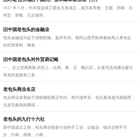
1937 年 5 月，中共绥远省工委在太原成立，成员有李衡、王德．郑林、孔
祥芸、郭敬、王志城等...
旧中国老包头的金融业
包头金融业兴起于清朝乾隆、嘉庆年间。期间山西乔姓和秦姓商人来包合
伙经营草料、粮食、...
旧中国老包头对外贸易记略
一． 北上贸易商路 历史上，自周、秦、汉、魏以后，从黄河流域通往蒙古
草原的道路有三条，...
老包头商业名店
包头商业发展始于清朝康熙雍正年间。鸦片战争后，包头逐渐成为我国西
北皮毛集散的重镇，...
老包头的九行十六社
新中国成立之前，包头商业很多行业的手工业、运输业、钱当业密不可
分，行商、座商、小商...