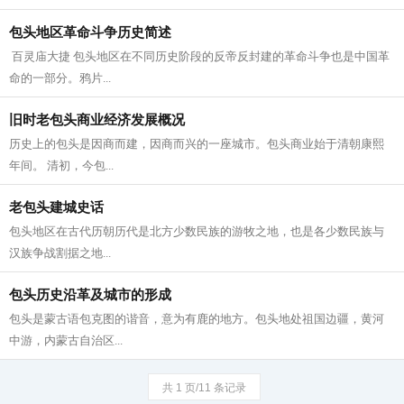
包头地区革命斗争历史简述
​ 百灵庙大捷 包头地区在不同历史阶段的反帝反封建的革命斗争也是中国革
命的一部分。鸦片...
旧时老包头商业经济发展概况
​历史上的包头是因商而建，因商而兴的一座城市。包头商业始于清朝康熙
年间。 清初，今包...
老包头建城史话
​包头地区在古代历朝历代是北方少数民族的游牧之地，也是各少数民族与
汉族争战割据之地...
包头历史沿革及城市的形成
包头是蒙古语包克图的谐音，意为有鹿的地方。包头地处祖国边疆，黄河
中游，内蒙古自治区...
共 1 页/11 条记录